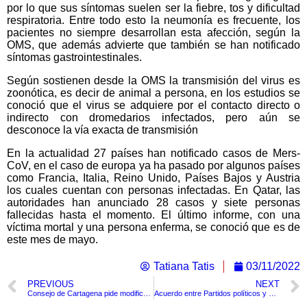
por lo que sus síntomas suelen ser la fiebre, tos y dificultad
respiratoria. Entre todo esto la neumonía es frecuente, los
pacientes no siempre desarrollan esta afección, según la
OMS, que además advierte que también se han notificado
síntomas gastrointestinales.
Según sostienen desde la OMS la transmisión del virus es
zoonótica, es decir de animal a persona, en los estudios se
conoció que el virus se adquiere por el contacto directo o
indirecto con dromedarios infectados, pero aún se
desconoce la vía exacta de transmisión
En la actualidad 27 países han notificado casos de Mers-
CoV, en el caso de europa ya ha pasado por algunos países
como Francia, Italia, Reino Unido, Países Bajos y Austria
los cuales cuentan con personas infectadas. En Qatar, las
autoridades han anunciado 28 casos y siete personas
fallecidas hasta el momento. El último informe, con una
víctima mortal y una persona enferma, se conoció que es de
este mes de mayo.
Tatiana Tatis
03/11/2022
PREVIOUS
NEXT
Consejo de Cartagena pide modificar horario de establecimientos nocturnos
Acuerdo entre Partidos políticos y gobierno nacional, el pan ya no tendrá impuestos