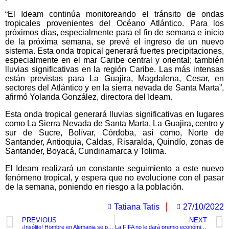
“El Ideam continúa monitoreando el tránsito de ondas
tropicales provenientes del Océano Atlántico. Para los
próximos días, especialmente para el fin de semana e inicio
de la próxima semana, se prevé el ingreso de un nuevo
sistema. Esta onda tropical generará fuertes precipitaciones,
especialmente en el mar Caribe central y oriental; también
lluvias significativas en la región Caribe. Las más intensas
están previstas para La Guajira, Magdalena, Cesar, en
sectores del Atlántico y en la sierra nevada de Santa Marta”,
afirmó Yolanda González, directora del Ideam.
Esta onda tropical generará lluvias significativas en lugares
como La Sierra Nevada de Santa Marta, La Guajira, centro y
sur de Sucre, Bolívar, Córdoba, así como, Norte de
Santander, Antioquia, Caldas, Risaralda, Quindío, zonas de
Santander, Boyacá, Cundinamarca y Tolima.
El Ideam realizará un constante seguimiento a este nuevo
fenómeno tropical, y espera que no evolucione con el pasar
de la semana, poniendo en riesgo a la población.
Tatiana Tatis
27/10/2022
PREVIOUS
NEXT
¡Insólito! Hombre en Alemania se pone cocaína en sus genitales y mata a su amante
La FIFA no le dará premio económico a los equipos finalistas de la Copa Mundial Femenina de Fútbol Sub – 17