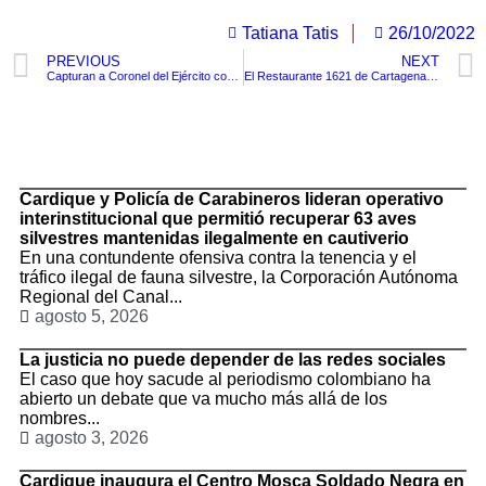
Tatiana Tatis
26/10/2022
PREVIOUS
NEXT
Capturan a Coronel del Ejército con arsenal en el aeropuerto El Dorado de Bogotá
El Restaurante 1621 de Cartagena clasificó entre los 25 mejores restaurantes del mundo
TituloLagrge
Cardique y Policía de Carabineros lideran operativo
interinstitucional que permitió recuperar 63 aves
silvestres mantenidas ilegalmente en cautiverio
En una contundente ofensiva contra la tenencia y el
tráfico ilegal de fauna silvestre, la Corporación Autónoma
Regional del Canal...
agosto 5, 2026
La justicia no puede depender de las redes sociales
El caso que hoy sacude al periodismo colombiano ha
abierto un debate que va mucho más allá de los
nombres...
agosto 3, 2026
Cardique inaugura el Centro Mosca Soldado Negra en