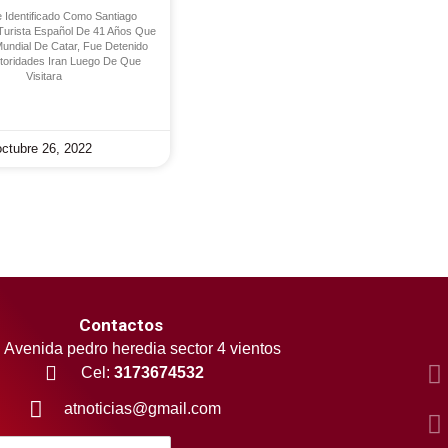
 Identificado Como Santiago
Turista Español De 41 Años Que
 Mundial De Catar, Fue Detenido
toridades Iran Luego De Que
Visitara
octubre 26, 2022
Contactos
Avenida pedro heredia sector 4 vientos
Cel:
3173674532
atnoticias@gmail.com