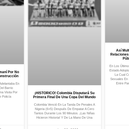
Así Mul
Relaciones
Púb
En Los Últim
Estado Adopta
maní Por No
La Cual C
onstrucción
Sexuales En 
Entre Pa
Adelantaba En
el Barrio
a Visita Por
¡HISTORICO! Colombia Disputará Su
 Policía
Primera Final De Una Copa Del Mundo
Colombia Venció En La Tanda De Penales A
Nigeria (6×5) Después De Empatar A Cero
Tantos Durante Los 90 Minutos. ¡Las Niñas
Hicieron Historia! Y De La Mano De Una