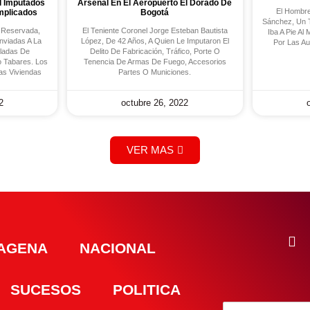
l Imputados
Arsenal En El Aeropuerto El Dorado De
El Hombre
Implicados
Bogotá
Sánchez, Un 
a Reservada,
El Teniente Coronel Jorge Esteban Bautista
Iba A Pie Al
nviadas A La
López, De 42 Años, A Quien Le Imputaron El
Por Las Au
ladas De
Delito De Fabricación, Tráfico, Porte O
o Tabares. Los
Tenencia De Armas De Fuego, Accesorios
as Viviendas
Partes O Municiones.
2
octubre 26, 2022
VER MAS
AGENA
NACIONAL
SUCESOS
POLITICA