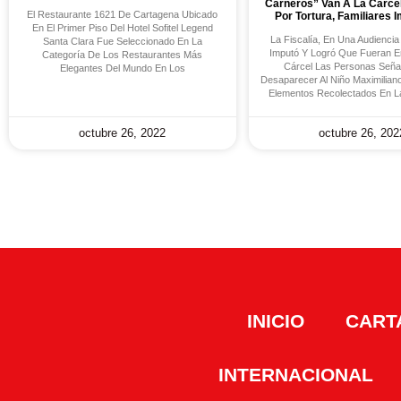
Carneros” Van A La Cárce
El Restaurante 1621 De Cartagena Ubicado
Por Tortura, Familiares 
En El Primer Piso Del Hotel Sofitel Legend
La Fiscalía, En Una Audienci
Santa Clara Fue Seleccionado En La
Imputó Y Logró Que Fueran E
Categoría De Los Restaurantes Más
Cárcel Las Personas Seña
Elegantes Del Mundo En Los
Desaparecer Al Niño Maximilian
Elementos Recolectados En L
octubre 26, 2022
octubre 26, 202
INICIO
CART
INTERNACIONAL