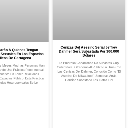
Cenizas Del Asesino Serial Jeffrey
tarán A Quienes Tengan
Dahmer Será Subastada Por 300.000
 Sexuales En Los Espacios
Dólares
licos De Cartagena
La Empresa Canadiense De Subastas Culy
os Meses Muchas Personas Han
Collectibles, Ofrecerán Al Público La Urna Con
ndo Una Práctica Poco Inusual,
Las Cenizas Del Dahmer, Conocido Como ¨el
onsiste En Tener Relaciones
Asesino De Milwaukee¨. Semanas Atrás
Espacios Público. Esta Práctica
Habrían Subastado Las Gafas Del
rejas Heterosexuales Se Le