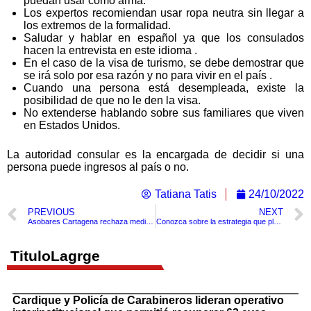
puedan usar como arma.
Los expertos recomiendan usar ropa neutra sin llegar a
los extremos de la formalidad.
Saludar y hablar en español ya que los consulados
hacen la entrevista en este idioma .
En el caso de la visa de turismo, se debe demostrar que
se irá solo por esa razón y no para vivir en el país .
Cuando una persona está desempleada, existe la
posibilidad de que no le den la visa.
No extenderse hablando sobre sus familiares que viven
en Estados Unidos.
La autoridad consular es la encargada de decidir si una
persona puede ingresos al país o no.
Tatiana Tatis
24/10/2022
PREVIOUS
NEXT
Asobares Cartagena rechaza medida que limita horarios en establecimientos nocturnos
Conozca sobre la estrategia que plantea el Gobierno nacional para eliminar la figura del contratista
TituloLagrge
Cardique y Policía de Carabineros lideran operativo