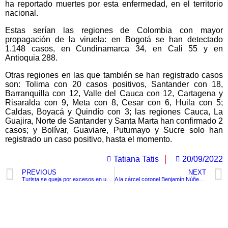
ha reportado muertes por esta enfermedad, en el territorio
nacional.
Estas serían las regiones de Colombia con mayor
propagación de la viruela: en Bogotá se han detectado
1.148 casos, en Cundinamarca 34, en Cali 55 y en
Antioquia 288.
Otras regiones en las que también se han registrado casos
son: Tolima con 20 casos positivos, Santander con 18,
Barranquilla con 12, Valle del Cauca con 12, Cartagena y
Risaralda con 9, Meta con 8, Cesar con 6, Huila con 5;
Caldas, Boyacá y Quindío con 3; las regiones Cauca, La
Guajira, Norte de Santander y Santa Marta han confirmado 2
casos; y Bolívar, Guaviare, Putumayo y Sucre solo han
registrado un caso positivo, hasta el momento.
Tatiana Tatis
20/09/2022
PREVIOUS
NEXT
Turista se queja por excesos en una requisa de la Policía en Cartagena
A la cárcel coronel Benjamín Núñez por asesinato de tres jóvenes en Sucre
TituloLagrge