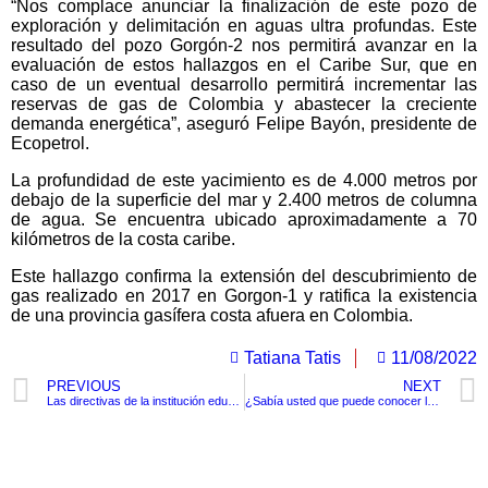
“Nos complace anunciar la finalización de este pozo de
exploración y delimitación en aguas ultra profundas. Este
resultado del pozo Gorgón-2 nos permitirá avanzar en la
evaluación de estos hallazgos en el Caribe Sur, que en
caso de un eventual desarrollo permitirá incrementar las
reservas de gas de Colombia y abastecer la creciente
demanda energética”, aseguró Felipe Bayón, presidente de
Ecopetrol.
La profundidad de este yacimiento es de 4.000 metros por
debajo de la superficie del mar y 2.400 metros de columna
de agua. Se encuentra ubicado aproximadamente a 70
kilómetros de la costa caribe.
Este hallazgo confirma la extensión del descubrimiento de
gas realizado en 2017 en Gorgon-1 y ratifica la existencia
de una provincia gasífera costa afuera en Colombia.
Tatiana Tatis
11/08/2022
PREVIOUS
NEXT
Las directivas de la institución educativa John F. Kennedy se pronuncian sobre el caso de presunto abuso sexual
¿Sabía usted que puede conocer la Casa de Nariño?
TituloLagrge