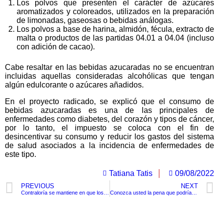
Los polvos que presenten el carácter de azúcares
aromatizados y coloreados, utilizados en la preparación
de limonadas, gaseosas o bebidas análogas.
Los polvos a base de harina, almidón, fécula, extracto de
malta o productos de las partidas 04.01 a 04.04 (incluso
con adición de cacao).
Cabe resaltar en las bebidas azucaradas no se encuentran
incluidas aquellas consideradas alcohólicas que tengan
algún edulcorante o azúcares añadidos.
En el proyecto radicado, se explicó que el consumo de
bebidas azucaradas es una de las principales de
enfermedades como diabetes, del corazón y tipos de cáncer,
por lo tanto, el impuesto se coloca con el fin de
desincentivar su consumo y reducir los gastos del sistema
de salud asociados a la incidencia de enfermedades de
este tipo.
Tatiana Tatis
09/08/2022
PREVIOUS
NEXT
Contraloría se mantiene en que los cartageneros pagaron 22.354 millones de más en los peajes
Conozca usted la pena que podría pagar el actor intelectual del atentado contra el fiscal Pecci
TituloLagrge