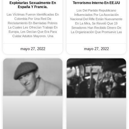
Explotarlas Sexualmente En
Terrorismo Interno En EE.UU
España Y Francia.
Los Del Partido Republicano
Las Víctimas Fueron Identificadas En
Influenciados Por La Asociación
Colombia Por Una Red De
Nacional Del Rifle Están Nuevamente
Reclutamiento En Barriadas Pobres
En La Mira, Se Reveló Que 19
La Cuales Les Ofrecían Trabajo En
Senadores Han Recibido Dinero De
Europa, Les Decían Que Era Para
La Organización Que Promueve Las
Cuidar Adultos Mayores. Una
mayo 27, 2022
mayo 27, 2022