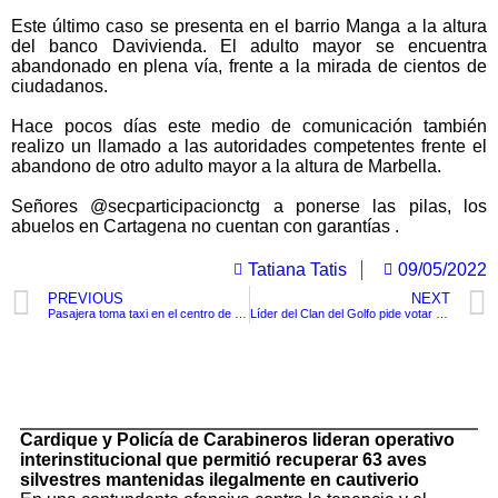
Este último caso se presenta en el barrio Manga a la altura
del banco Davivienda. El adulto mayor se encuentra
abandonado en plena vía, frente a la mirada de cientos de
ciudadanos.
Hace pocos días este medio de comunicación también
realizo un llamado a las autoridades competentes frente el
abandono de otro adulto mayor a la altura de Marbella.
Señores @secparticipacionctg a ponerse las pilas, los
abuelos en Cartagena no cuentan con garantías .
Tatiana Tatis
09/05/2022
PREVIOUS
NEXT
Pasajera toma taxi en el centro de Cartagena y relata “la peor experiencia de su vida”
Líder del Clan del Golfo pide votar por el candidato Gustavo Petro
TituloLagrge
Cardique y Policía de Carabineros lideran operativo
interinstitucional que permitió recuperar 63 aves
silvestres mantenidas ilegalmente en cautiverio