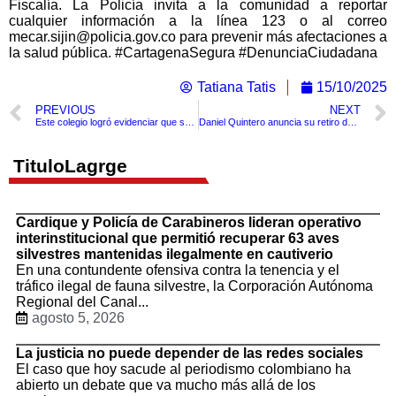
Fiscalía. La Policía invita a la comunidad a reportar
cualquier información a la línea 123 o al correo
mecar.sijin@policia.gov.co para prevenir más afectaciones a
la salud pública. #CartagenaSegura #DenunciaCiudadana
Tatiana Tatis
15/10/2025
PREVIOUS
NEXT
Este colegio logró evidenciar que sus estudiantes socializan mucho más tras prohibirle el uso de celulares
Daniel Quintero anuncia su retiro de la consulta del Pacto Histórico prevista para el 26 de octubre
TituloLagrge
Cardique y Policía de Carabineros lideran operativo
interinstitucional que permitió recuperar 63 aves
silvestres mantenidas ilegalmente en cautiverio
En una contundente ofensiva contra la tenencia y el
tráfico ilegal de fauna silvestre, la Corporación Autónoma
Regional del Canal...
agosto 5, 2026
La justicia no puede depender de las redes sociales
El caso que hoy sacude al periodismo colombiano ha
abierto un debate que va mucho más allá de los