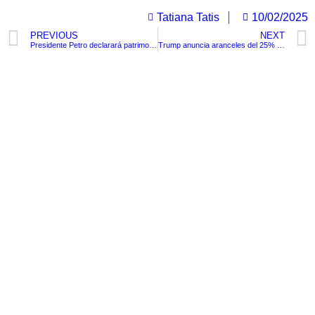
Tatiana Tatis
10/02/2025
PREVIOUS
NEXT
Presidente Petro declarará patrimonio nacional la sotana de Camilo Torres
Trump anuncia aranceles del 25% a importaciones de acero y aluminio
TituloLagrge