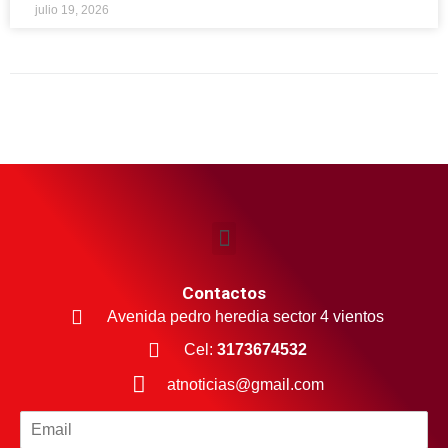
julio 19, 2026
Contactos
Avenida pedro heredia sector 4 vientos
Cel:
3173674532
atnoticias@gmail.com