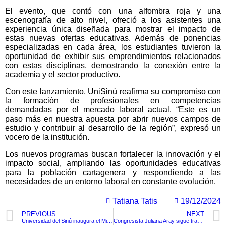
El evento, que contó con una alfombra roja y una
escenografía de alto nivel, ofreció a los asistentes una
experiencia única diseñada para mostrar el impacto de
estas nuevas ofertas educativas. Además de ponencias
especializadas en cada área, los estudiantes tuvieron la
oportunidad de exhibir sus emprendimientos relacionados
con estas disciplinas, demostrando la conexión entre la
academia y el sector productivo.
Con este lanzamiento, UniSinú reafirma su compromiso con
la formación de profesionales en competencias
demandadas por el mercado laboral actual. “Este es un
paso más en nuestra apuesta por abrir nuevos campos de
estudio y contribuir al desarrollo de la región”, expresó un
vocero de la institución.
Los nuevos programas buscan fortalecer la innovación y el
impacto social, ampliando las oportunidades educativas
para la población cartagenera y respondiendo a las
necesidades de un entorno laboral en constante evolución.
Tatiana Tatis
19/12/2024
PREVIOUS
NEXT
Universidad del Sinú inaugura el Micro Museo Zenú para preservar la identidad cultural
Congresista Juliana Aray sigue transformando la Navidad de más de 3.000 niños en Bolívar con “La Magia de Compartir”