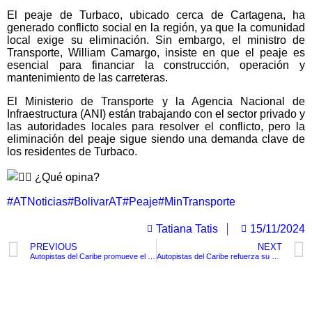
El peaje de Turbaco, ubicado cerca de Cartagena, ha
generado conflicto social en la región, ya que la comunidad
local exige su eliminación. Sin embargo, el ministro de
Transporte, William Camargo, insiste en que el peaje es
esencial para financiar la construcción, operación y
mantenimiento de las carreteras.
El Ministerio de Transporte y la Agencia Nacional de
Infraestructura (ANI) están trabajando con el sector privado y
las autoridades locales para resolver el conflicto, pero la
eliminación del peaje sigue siendo una demanda clave de
los residentes de Turbaco.
¿Qué opina?
#ATNoticias
#BolivarAT
#Peaje
#MinTransporte
Tatiana Tatis
15/11/2024
PREVIOUS
NEXT
Autopistas del Caribe promueve el diálogo para impulsar el desarrollo regional
Autopistas del Caribe refuerza su compromiso con las comunidades locales a través de proyectos productivos
TituloLagrge