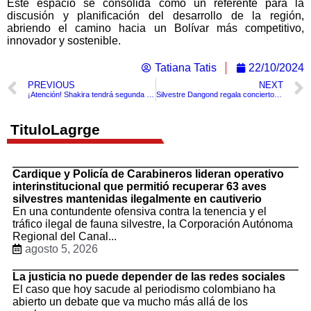
Este espacio se consolida como un referente para la
discusión y planificación del desarrollo de la región,
abriendo el camino hacia un Bolívar más competitivo,
innovador y sostenible.
Tatiana Tatis
22/10/2024
PREVIOUS
NEXT
¡Atención! Shakira tendrá segunda fecha de concierto en Barranquilla y se cambia el día de La Guacherna
Silvestre Dangond regala concierto gratis en Cartagena: Fecha y Detalles
TituloLagrge
Cardique y Policía de Carabineros lideran operativo
interinstitucional que permitió recuperar 63 aves
silvestres mantenidas ilegalmente en cautiverio
En una contundente ofensiva contra la tenencia y el
tráfico ilegal de fauna silvestre, la Corporación Autónoma
Regional del Canal...
agosto 5, 2026
La justicia no puede depender de las redes sociales
El caso que hoy sacude al periodismo colombiano ha
abierto un debate que va mucho más allá de los