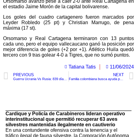
Orsomarso avanzó pese a caer 2-0 ante Real Cartagena en
el estadio Jaime Morón de la capital bolivarense.
Los goles del cuadro cartagenero fueron marcados por
Leyder Robledo (25 pt) y Christian Marrugo, de pena
máxima (17 st).
Orsomarso y Real Cartagena terminaron con 13 puntos
cada uno, pero el equipo vallecaucano ganó la posición por
mejor diferencia de goles (+2 por +1). Atlético Huila quedó
tercero con 9 tras golear 4-0 a Tigres, que no sumó puntos.
Tatiana Tatis
11/06/2024
PREVIOUS
NEXT
Guerra Ucrania Vs Rusia: 839 días ¿Qué ha pasado? ¿Qué viene ahora?
Familia colombiana busca ayuda para acompañar a su hijo en Australia quien padece un raro Cáncer
TituloLagrge
Cardique y Policía de Carabineros lideran operativo
interinstitucional que permitió recuperar 63 aves
silvestres mantenidas ilegalmente en cautiverio
En una contundente ofensiva contra la tenencia y el
tráfico ilegal de fauna silvestre, la Corporación Autónoma