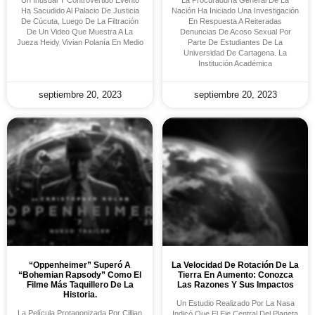
Un Inusual Y Controvertido Evento
La Procuraduría General De La
Ha Sacudido Al Palacio De Justicia
Nación Ha Iniciado Una Investigación
De Cúcuta, Luego De La Filtración
En Respuesta A Reiteradas
De Un Video Que Muestra A La
Denuncias De Acoso Sexual Por
Jueza Heidy Vivian Polanía En Medio
Parte De Estudiantes De La
Universidad De Cartagena. La
Institución Académica
septiembre 20, 2023
septiembre 20, 2023
“Oppenheimer” Superó A
La Velocidad De Rotación De La
“Bohemian Rapsody” Como El
Tierra En Aumento: Conozca
Filme Más Taquillero De La
Las Razones Y Sus Impactos
Historia.
Un Estudio Realizado Por La Nasa
La Película Protagonizada Por Cillian
Indicó Que El Eje Central Del Planeta