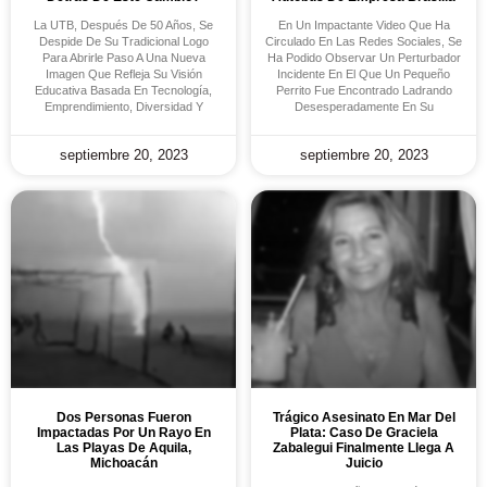
La UTB, Después De 50 Años, Se
En Un Impactante Video Que Ha
Despide De Su Tradicional Logo
Circulado En Las Redes Sociales, Se
Para Abrirle Paso A Una Nueva
Ha Podido Observar Un Perturbador
Imagen Que Refleja Su Visión
Incidente En El Que Un Pequeño
Educativa Basada En Tecnología,
Perrito Fue Encontrado Ladrando
Emprendimiento, Diversidad Y
Desesperadamente En Su
septiembre 20, 2023
septiembre 20, 2023
Dos Personas Fueron
Trágico Asesinato En Mar Del
Impactadas Por Un Rayo En
Plata: Caso De Graciela
Las Playas De Aquila,
Zabalegui Finalmente Llega A
Michoacán
Juicio