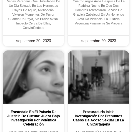
Varias Personas Que Disfrutaban De
Cuatro Largos Años Después De La
Un Día Soleado En Las Hermosas
Fatídica Noche En Que Dos
Playas De Aquila, Michoacán,
Hombres Arrebataron La Vida De
Vivieron Momentos De Terror
Graciela Zabalegui En Un Horrendo
Cuando Un Rayo, Sin Previo Aviso,
Acto De Violencia, La Justicia
Impactó Cerca De Ellas,
Argentina Finalmente Se Prepara
Convirtiéndose
septiembre 20, 2023
septiembre 20, 2023
Escándalo En El Palacio De
Procuraduría Inicia
Justicia De Cúcuta: Jueza Bajo
Investigación Por Presuntos
Investigación Por Polémica
Casos De Acoso Sexual En La
Celebración
UniCartagena