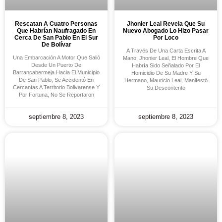
Rescatan A Cuatro Personas
Jhonier Leal Revela Que Su
Que Habrían Naufragado En
Nuevo Abogado Lo Hizo Pasar
Cerca De San Pablo En El Sur
Por Loco
De Bolívar
A Través De Una Carta Escrita A
Una Embarcación A Motor Que Salió
Mano, Jhonier Leal, El Hombre Que
Desde Un Puerto De
Habría Sido Señalado Por El
Barrancabermeja Hacia El Municipio
Homicidio De Su Madre Y Su
De San Pablo, Se Accidentó En
Hermano, Mauricio Leal, Manifestó
Cercanías A Territorio Bolivarense Y
Su Descontento
Por Fortuna, No Se Reportaron
septiembre 8, 2023
septiembre 8, 2023