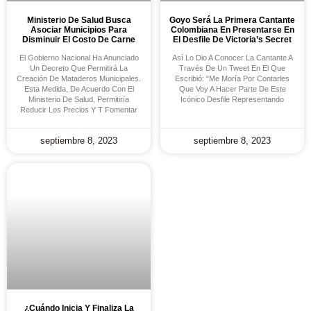
Ministerio De Salud Busca
Goyo Será La Primera Cantante
Asociar Municipios Para
Colombiana En Presentarse En
Disminuir El Costo De Carne
El Desfile De Victoria’s Secret
El Gobierno Nacional Ha Anunciado
Así Lo Dio A Conocer La Cantante A
Un Decreto Que Permitirá La
Través De Un Tweet En El Que
Creación De Mataderos Municipales.
Escribió: “Me Moría Por Contarles
Esta Medida, De Acuerdo Con El
Que Voy A Hacer Parte De Este
Ministerio De Salud, Permitiría
Icónico Desfile Representando
Reducir Los Precios Y T Fomentar
septiembre 8, 2023
septiembre 8, 2023
¿Cuándo Inicia Y Finaliza La