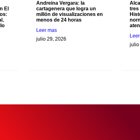
Andreina Vergara: la
Alca
n El
cartagenera que logra un
tres
os:
millón de visualizaciones en
Hist
l,
menos de 24 horas
nor
llo
ate
Leer mas
Lee
julio 29, 2026
juli