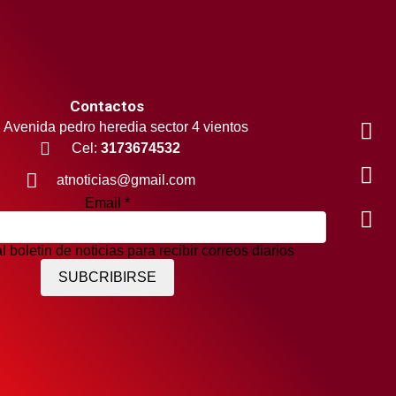
Contactos
Avenida pedro heredia sector 4 vientos
Cel:
3173674532
atnoticias@gmail.com
Email
*
l boletin de noticias para recibir correos diarios
SUBCRIBIRSE