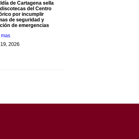
ldía de Cartagena sella
 discotecas del Centro
órico por incumplir
mas de seguridad y
nción de emergencias
r mas
o 19, 2026