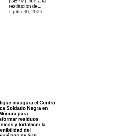
(GEPM), lidera la
restitución de...
julio 30, 2026
ique inaugura el Centro
ca Soldado Negra en
 Múcura para
sformar residuos
nicos y fortalecer la
enibilidad del
ipiélago de San