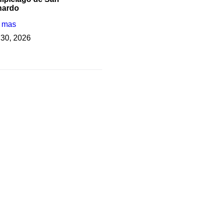
nardo
r mas
o 30, 2026