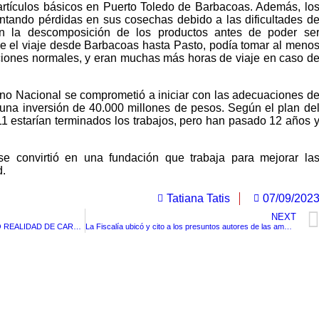
artículos básicos en Puerto Toledo de Barbacoas. Además, lo
ntando pérdidas en sus cosechas debido a las dificultades d
en la descomposición de los productos antes de poder se
ue el viaje desde Barbacoas hasta Pasto, podía tomar al meno
ciones normales, y eran muchas más horas de viaje en caso d
rno Nacional se comprometió a iniciar con las adecuaciones d
 una inversión de 40.000 millones de pesos. Según el plan de
011 estarían terminados los trabajos, pero han pasado 12 años 
e convirtió en una fundación que trabaja para mejorar la
d.
Tatiana Tatis
07/09/202
NEXT
SONIDO DE LA LIBERTAD: MITO O REALIDAD DE CARTAGENA
La Fiscalía ubicó y cito a los presuntos autores de las amenazas a la hija del presidente y al director de la SAE