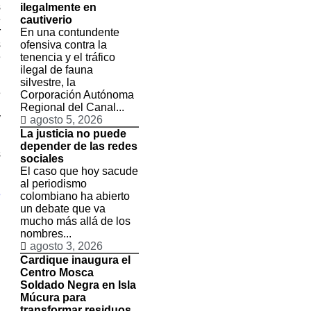
s
ilegalmente en
e
cautiverio
r
En una contundente
s
ofensiva contra la
e
tenencia y el tráfico
ilegal de fauna
silvestre, la
e
Corporación Autónoma
l
Regional del Canal...
y
agosto 5, 2026
La justicia no puede
depender de las redes
s
sociales
El caso que hoy sacude
al periodismo
3
colombiano ha abierto
un debate que va
mucho más allá de los
nombres...
agosto 3, 2026
Cardique inaugura el
Centro Mosca
Soldado Negra en Isla
Múcura para
transformar residuos