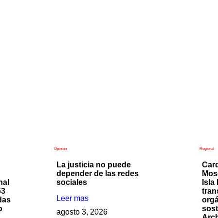
Opinión
Regional
La justicia no puede
Card
depender de las redes
Mos
nal
sociales
Isla
63
tran
Leer mas
das
orgá
o
sost
agosto 3, 2026
Arch