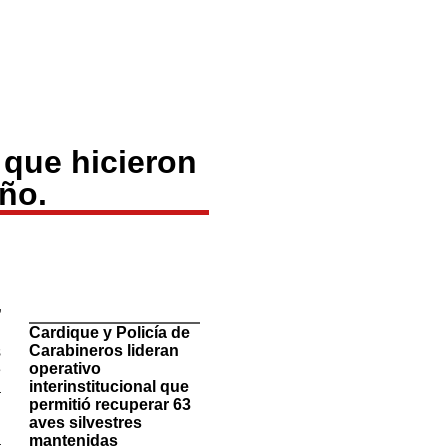
 que hicieron
ño.
TituloLagrge
”
Cardique y Policía de
l
Carabineros lideran
s
operativo
e
interinstitucional que
a
permitió recuperar 63
aves silvestres
a
mantenidas