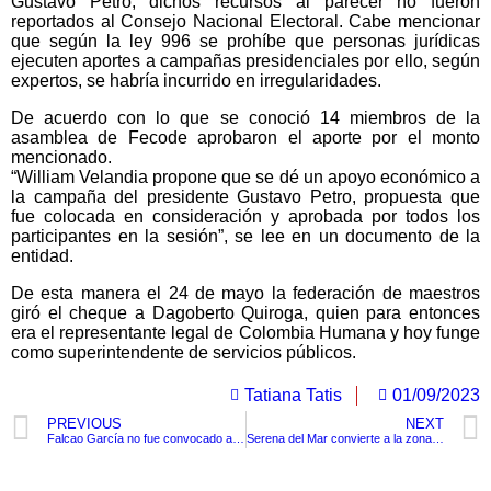
Gustavo Petro, dichos recursos al parecer no fueron
reportados al Consejo Nacional Electoral. Cabe mencionar
que según la ley 996 se prohíbe que personas jurídicas
ejecuten aportes a campañas presidenciales por ello, según
expertos, se habría incurrido en irregularidades.
De acuerdo con lo que se conoció 14 miembros de la
asamblea de Fecode aprobaron el aporte por el monto
mencionado.
“William Velandia propone que se dé un apoyo económico a
la campaña del presidente Gustavo Petro, propuesta que
fue colocada en consideración y aprobada por todos los
participantes en la sesión”, se lee en un documento de la
entidad.
De esta manera el 24 de mayo la federación de maestros
giró el cheque a Dagoberto Quiroga, quien para entonces
era el representante legal de Colombia Humana y hoy funge
como superintendente de servicios públicos.
Tatiana Tatis
01/09/2023
PREVIOUS
NEXT
Falcao García no fue convocado a la selección Colombia ¿será este el adiós del tigre?
Serena del Mar convierte a la zona norte de Cartagena en un importante generador de empleo para la ciudad