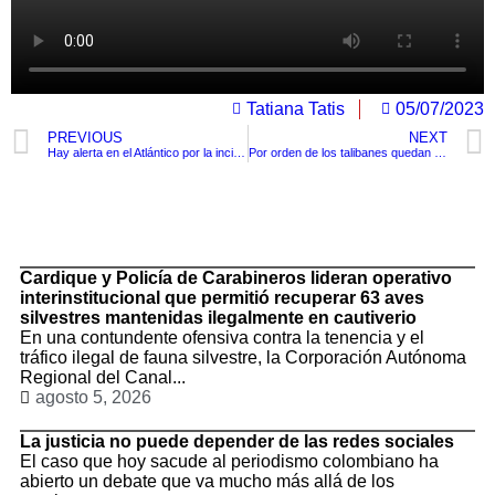
Tatiana Tatis
05/07/2023
PREVIOUS
NEXT
Hay alerta en el Atlántico por la incidencia del Clan del Golfo en las próximas elecciones
Por orden de los talibanes quedan prohibidos los salones de belleza en Afganistán
TituloLagrge
Cardique y Policía de Carabineros lideran operativo
interinstitucional que permitió recuperar 63 aves
silvestres mantenidas ilegalmente en cautiverio
En una contundente ofensiva contra la tenencia y el
tráfico ilegal de fauna silvestre, la Corporación Autónoma
Regional del Canal...
agosto 5, 2026
La justicia no puede depender de las redes sociales
El caso que hoy sacude al periodismo colombiano ha
abierto un debate que va mucho más allá de los