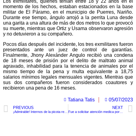
Los exmilitares, quienes tenían entre 18 y 22 años en el
momento de los hechos, estaban estacionados en la base
militar de El Páramo, en el municipio de Puerres, Nariño.
Durante ese tiempo, ángulo arrojó a la perrita Luna desde
una garita a una altura de más de dos metros lo que provocó
su muerte, mientras que Ortiz y Usama observaron agresión
y no detuvieron a su compañero.
Pocos días después del incidente, los tres exmilitares fueron
presentados ante un juez de control de garantías.
Finalmente, Jhony Alexánder Angulo recibió una condena
de 18 meses de prisión por el delito de maltrato animal
agravado, inhabilidad para la tenencia de animales por el
mismo tiempo de la pena y multa equivalente a 18,75
salarios mínimos legales mensuales vigentes. Mientras que
sus dos compañeros fueron considerados coautores y
recibieron una pena de 16 meses.
Tatiana Tatis
05/07/2023
PREVIOUS
NEXT
¡Admirable! Internos de la picota reciben grados de bachiller
Fue a solicitar atención medica por una diarrea y le terminan amputando unos dedos de las manos y los pies
TituloLagrge