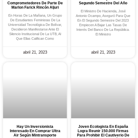
Comprometedores De Parte De
Segundo Semestre Del Año
Marlon Farick Rincón Aljuri
El Ministro De Hacienda, José
En Horas De La Mañana, Un Grupo
Antonio Ocampo, Aseguró Para Que
De Estudiantes Feministas De La
En El Segundo Semestre Del 2023
Universidad Tecnológica De Bolívar,
Empiecen A Bajar Las Tasas De
Decidieron Manifestarse Ante El
Interés Del Banco De La República.
Silencio Institucional De La UTB, Al
El Ministro
Que Ellas Califican Como
abril 21, 2023
abril 21, 2023
Hay Un Inversionista
Joven Ecologista En España
Interesado En Comprar Ultra
Logra Reunir 150.000 Firmas
Air Según Mintransporte
Para Prohibir El Cautiverio De