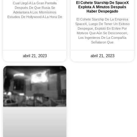
El Cohete Starship De SpaceX
Cual Llegó A La Gran Pantalla
Explota A Minutos Después
Después De Que Rusia Se
Haber Despegado
Adelantara A Los Mismísimos
Estudios De Hollywood A La Hora De
El Cohete Starship De La Empresa
SpaceX, Luego De Tener Un Exitoso
Despegue, Explotó En El Aire Por
Motivos Que Aún Se Desconocen,
Los Ingenieros De La Compañía
Señalaron Que
abril 21, 2023
abril 21, 2023