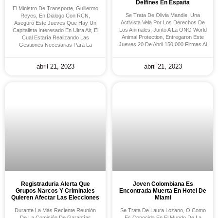
Delfines En España
El Ministro De Transporte, Guillermo
Se Trata De Olivia Mandle, Una
Reyes, En Dialogo Con RCN,
Activista Vela Por Los Derechos De
Aseguró Este Jueves Que Hay Un
Los Animales, Junto A La ONG World
Capitalista Interesado En Ultra Air, El
Animal Protection, Entregaron Este
Cual Estaría Realizando Las
Jueves 20 De Abril 150.000 Firmas Al
Gestiones Necesarias Para La
abril 21, 2023
abril 21, 2023
Registraduria Alerta Que
Joven Colombiana Es
Grupos Narcos Y Criminales
Encontrada Muerta En Hotel De
Quieren Afectar Las Elecciones
Miami
Durante La Más Reciente Reunión
Se Trata De Laura Lozano, O Como
De La Comisión De Garantías
Es Conocida En El Mundo De La