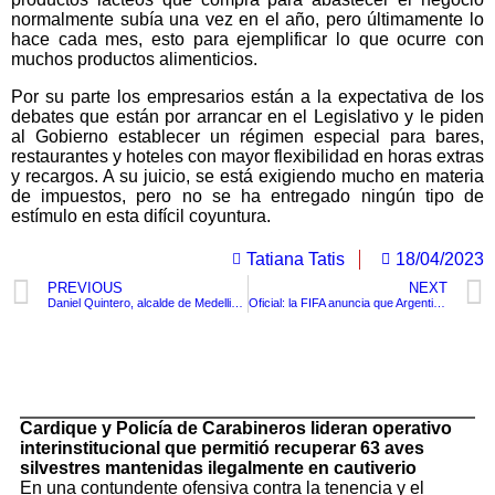
normalmente subía una vez en el año, pero últimamente lo
hace cada mes, esto para ejemplificar lo que ocurre con
muchos productos alimenticios.
Por su parte los empresarios están a la expectativa de los
debates que están por arrancar en el Legislativo y le piden
al Gobierno establecer un régimen especial para bares,
restaurantes y hoteles con mayor flexibilidad en horas extras
y recargos. A su juicio, se está exigiendo mucho en materia
de impuestos, pero no se ha entregado ningún tipo de
estímulo en esta difícil coyuntura.
Tatiana Tatis
18/04/2023
PREVIOUS
NEXT
Daniel Quintero, alcalde de Medellin, se manifestó luego de los incidentes ocurridos anoche
Oficial: la FIFA anuncia que Argentina organizará la Copa Mundial Sub-20
TituloLagrge
Cardique y Policía de Carabineros lideran operativo
interinstitucional que permitió recuperar 63 aves
silvestres mantenidas ilegalmente en cautiverio
En una contundente ofensiva contra la tenencia y el