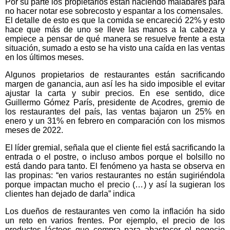
Por su parte los propietarios están haciendo malabares para
no hacer notar ese sobrecosto y espantar a los comensales.
El detalle de esto es que la comida se encareció 22% y esto
hace que más de uno se lleve las manos a la cabeza y
empiece a pensar de qué manera se resuelve frente a esta
situación, sumado a esto se ha visto una caída en las ventas
en los últimos meses.
Algunos propietarios de restaurantes están sacrificando
margen de ganancia, aun así les ha sido imposible el evitar
ajustar la carta y subir precios. En ese sentido, dice
Guillermo Gómez París, presidente de Acodres, gremio de
los restaurantes del país, las ventas bajaron un 25% en
enero y un 31% en febrero en comparación con los mismos
meses de 2022.
El líder gremial, señala que el cliente fiel está sacrificando la
entrada o el postre, o incluso ambos porque el bolsillo no
está dando para tanto. El fenómeno ya hasta se observa en
las propinas: “en varios restaurantes no están sugiriéndola
porque impactan mucho el precio (…) y así la sugieran los
clientes han dejado de darla” indica
Los dueños de restaurantes ven como la inflación ha sido
un reto en varios frentes. Por ejemplo, el precio de los
productos lácteos que compra para abastecer el negocio