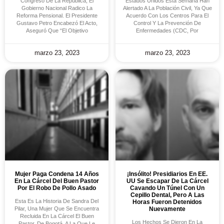
Congreso De La República, El
Estados Unidos Esta Semana Han
Gobierno Nacional Radico La
Alertado A La Población Civil, Ya Que
Reforma Pensional. El Presidente
Acuerdo Con Los Centros Para El
Gustavo Petro Encabezó El Acto,
Control Y La Prevención De
Aseguró Que “el Objetivo
Enfermedades (CDC, Por
marzo 23, 2023
marzo 23, 2023
Mujer Paga Condena 14 Años
¡Insólito! Presidiarios En EE.
En La Cárcel Del Buen Pastor
UU Se Escapar De La Cárcel
Por El Robo De Pollo Asado
Cavando Un Túnel Con Un
Cepillo Dental, Pero A Las
Esta Es La Historia De Sandra Del
Horas Fueron Detenidos
Pilar, Una Mujer Que Se Encuentra
Nuevamente
Recluida En La Cárcel El Buen
Los Hechos Se Dieron En La
Pastor, De Bogotá, A La Que Le