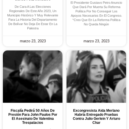
El Presidente Gustavo Petro Anuncio
De Cara A Las Elecciones
Que Dará Por Muerta Su Reforma
Regionales De Este Año 2023, Un
Política Por No Conseguir Los
Municipio Histórico Y Muy Relevante
Apoyos Necesarios En El Congreso.
Para La Historia Del Departamento
“Creo Que En La Reforma Política
De Bolívar No Deja De Estar En La
No Queda Ningún
Palestra
marzo 23, 2023
marzo 23, 2023
Fiscalía Pedirá 50 Años De
Excongresista Aida Merlano
Presión Para John Paulos Por
Habría Entregado Pruebas
El Asesinato De Valentina
Contra Julio Gerlein Y Arturo
Trespalacios
Char