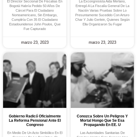
El Director Seccional De Fiscalías En
La Excongresista Aida Merlano,
Bogotá Habría Pedido 50 Años De
Entregó A La Fiscalía General De La
Cárcel Para El Ciudadano
Nación Varias Pruebas Sobre Lo
Norteamericano, Sin Embargo,
Presuntamente Sucedido Con Arturo
Cumpliría Con 35 El Ciudadano
Char Y Julio Gerlein, Quienes Según
Estadounidense John Poulos, Que
Ella Organizaron Su Fugar
Fue Capturado
marzo 23, 2023
marzo 23, 2023
Gobierno Radicó Oficialmente
Conozca Sobre Un Peligros Y
La Reforma Pensional Ante El
Mortal Hongo Que Se Esa
Congreso
Propagando En EE. U
En Medio De Un Acto Simbólico En El
Las Autoridades Sanitarias De