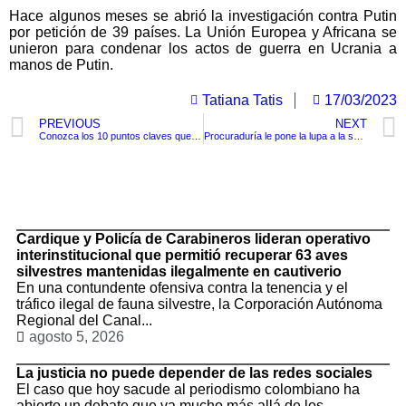
Hace algunos meses se abrió la investigación contra Putin
por petición de 39 países. La Unión Europea y Africana se
unieron para condenar los actos de guerra en Ucrania a
manos de Putin.
Tatiana Tatis
17/03/2023
PREVIOUS
NEXT
Conozca los 10 puntos claves que vienen la reforma laboral de Gobierno Petro
Procuraduría le pone la lupa a la suspensión de varias rutas escolares y abre indagación a funcionarios de la Secretaría de Educación
TituloLagrge
Cardique y Policía de Carabineros lideran operativo
interinstitucional que permitió recuperar 63 aves
silvestres mantenidas ilegalmente en cautiverio
En una contundente ofensiva contra la tenencia y el
tráfico ilegal de fauna silvestre, la Corporación Autónoma
Regional del Canal...
agosto 5, 2026
La justicia no puede depender de las redes sociales
El caso que hoy sacude al periodismo colombiano ha
abierto un debate que va mucho más allá de los