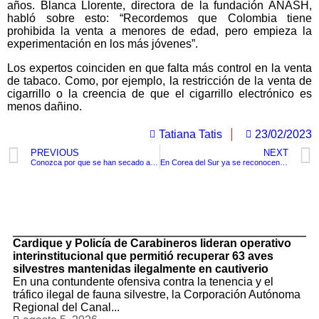
años. Blanca Llorente, directora de la fundación ANASH,
habló sobre esto: “Recordemos que Colombia tiene
prohibida la venta a menores de edad, pero empieza la
experimentación en los más jóvenes”.
Los expertos coinciden en que falta más control en la venta
de tabaco. Como, por ejemplo, la restricción de la venta de
cigarrillo o la creencia de que el cigarrillo electrónico es
menos dañino.
Tatiana Tatis
23/02/2023
PREVIOUS
NEXT
Conozca por que se han secado algunos canales de Venecia
En Corea del Sur ya se reconocen los derechos conyugales a parejas del mismo sexo
TituloLagrge
Cardique y Policía de Carabineros lideran operativo
interinstitucional que permitió recuperar 63 aves
silvestres mantenidas ilegalmente en cautiverio
En una contundente ofensiva contra la tenencia y el
tráfico ilegal de fauna silvestre, la Corporación Autónoma
Regional del Canal...