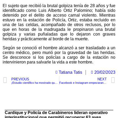
El sujeto que recibió la brutal golpiza tenía de 28 años y fue
identificado como Luis Alberto Ortiz Palomino; había sido
detenido por el delito de acceso carnal violento. Mientras
estuvo en la estación de Policía, Ortiz, estaba recluido en
una de las celdas, acompañado de otros reclusos, por lo
que en horas de la madrugada le propinaron una brutal
golpiza y varias puñaladas que lo dejaron con graves
heridas y prácticamente al borde de la muerte.
Según se conoció el hombre alcanzó a ser trasladado a un
centro médico, pero murió por la gravedad de las heridas.
Se desconoce si los policías a cargo de la estación no
intervinieron para salvarle la vida a este hombre.
Tatiana Tatis
20/02/2023
PREVIOUS
NEXT
¡Estudio científico ha mostrado que las hormigas pueden olfatear el cáncer de orina!
Facebook e Instagram empezaran a hacer cobros a quienes quieran verificar sus cuentas
TituloLagrge
Cardique y Policía de Carabineros lideran operativo
interinstitucional que permitió recuperar 63 aves