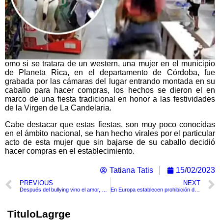
omo si se tratara de un western, una mujer en el municipio
de Planeta Rica, en el departamento de Córdoba, fue
grabada por las cámaras del lugar entrando montada en su
caballo para hacer compras, los hechos se dieron el en
marco de una fiesta tradicional en honor a las festividades
de la Virgen de La Candelaria.
Cabe destacar que estas fiestas, son muy poco conocidas
en el ámbito nacional, se han hecho virales por el particular
acto de esta mujer que sin bajarse de su caballo decidió
hacer compras en el establecimiento.
Tatiana Tatis
15/02/2023
PREVIOUS
NEXT
Después del bullying vino el amor, mujer se termina casando con su abusador
En Europa establecen prohibición de venta de vehículos a gasolina para 2035
TituloLagrge