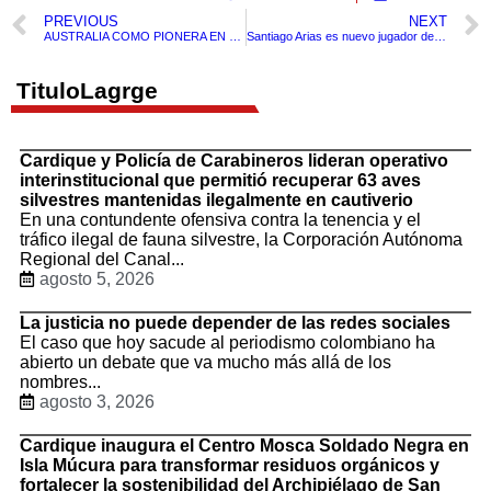
PREVIOUS
NEXT
AUSTRALIA COMO PIONERA EN EL MUNDO EN LEGALIZAR EL CONSUMO DE SUSTANCIAS PSICODÉLICAS PARA TRATAMIENTO DE ALGUNAS DOLENCIAS DE SALUD MENTAL.
Santiago Arias es nuevo jugador del Cincinnati, equipo de la MLS.
TituloLagrge
Cardique y Policía de Carabineros lideran operativo
interinstitucional que permitió recuperar 63 aves
silvestres mantenidas ilegalmente en cautiverio
En una contundente ofensiva contra la tenencia y el
tráfico ilegal de fauna silvestre, la Corporación Autónoma
Regional del Canal...
agosto 5, 2026
La justicia no puede depender de las redes sociales
El caso que hoy sacude al periodismo colombiano ha
abierto un debate que va mucho más allá de los
nombres...
agosto 3, 2026
Cardique inaugura el Centro Mosca Soldado Negra en
Isla Múcura para transformar residuos orgánicos y
fortalecer la sostenibilidad del Archipiélago de San