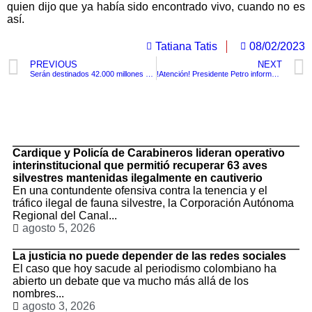
quien dijo que ya había sido encontrado vivo, cuando no es
así.
Tatiana Tatis
08/02/2023
PREVIOUS
NEXT
Serán destinados 42.000 millones al nuevo Centro de Investigación de Accidentes Aéreos (CIAA )
!Atención! Presidente Petro informó la renuncia de Concha Baracaldo, Directora del ICBF.
TituloLagrge
Cardique y Policía de Carabineros lideran operativo
interinstitucional que permitió recuperar 63 aves
silvestres mantenidas ilegalmente en cautiverio
En una contundente ofensiva contra la tenencia y el
tráfico ilegal de fauna silvestre, la Corporación Autónoma
Regional del Canal...
agosto 5, 2026
La justicia no puede depender de las redes sociales
El caso que hoy sacude al periodismo colombiano ha
abierto un debate que va mucho más allá de los
nombres...
agosto 3, 2026