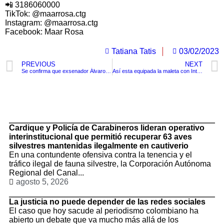
📲 3186060000
TikTok: @maarrosa.ctg
Instagram: @maarrosa.ctg
Facebook: Maar Rosa
Tatiana Tatis
03/02/2023
PREVIOUS
NEXT
Se confirma que exsenador Álvaro Uribe Vélez no será investigado por el caso de la ñeñepolítica
Así esta equipada la maleta con Inteligencia Artificial que podría asistir a las personas ciegas
TituloLagrge
Cardique y Policía de Carabineros lideran operativo
interinstitucional que permitió recuperar 63 aves
silvestres mantenidas ilegalmente en cautiverio
En una contundente ofensiva contra la tenencia y el
tráfico ilegal de fauna silvestre, la Corporación Autónoma
Regional del Canal...
agosto 5, 2026
La justicia no puede depender de las redes sociales
El caso que hoy sacude al periodismo colombiano ha
abierto un debate que va mucho más allá de los