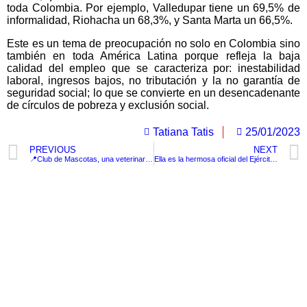
toda Colombia. Por ejemplo, Valledupar tiene un 69,5% de
informalidad, Riohacha un 68,3%, y Santa Marta un 66,5%.
Este es un tema de preocupación no solo en Colombia sino
también en toda América Latina porque refleja la baja
calidad del empleo que se caracteriza por: inestabilidad
laboral, ingresos bajos, no tributación y la no garantía de
seguridad social; lo que se convierte en un desencadenante
de círculos de pobreza y exclusión social.
Tatiana Tatis
25/01/2023
PREVIOUS
NEXT
📍Club de Mascotas, una veterinaria comprometida con el bienestar y recreación de todas las mascotas
Ella es la hermosa oficial del Ejército de Colombia que ganó su batalla contra el cáncer
TituloLagrge