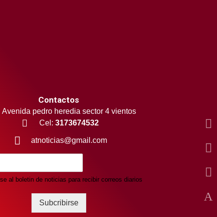
Contactos
Avenida pedro heredia sector 4 vientos
Cel:
3173674532
atnoticias@gmail.com
se al boletin de noticias para recibir correos diarios
Subcribirse