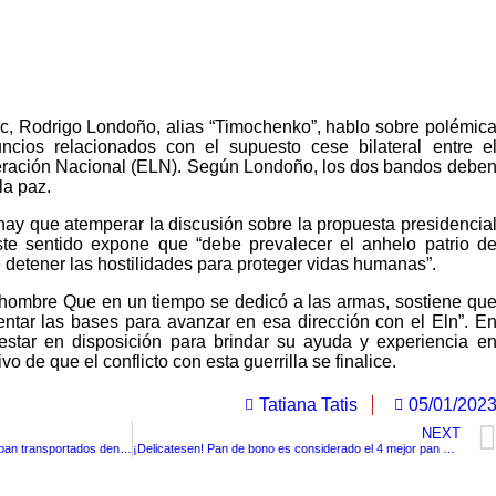
rc, Rodrigo Londoño, alias “Timochenko”, hablo sobre polémic
cios relacionados con el supuesto cese bilateral entre e
iberación Nacional (ELN). Según Londoño, los dos bandos debe
la paz.
ay que atemperar la discusión sobre la propuesta presidencia
te sentido expone que “debe prevalecer el anhelo patrio d
e detener las hostilidades para proteger vidas humanas”.
ombre Que en un tiempo se dedicó a las armas, sostiene qu
entar las bases para avanzar en esa dirección con el Eln”. E
estar en disposición para brindar su ayuda y experiencia e
vo de que el conflicto con esta guerrilla se finalice.
Tatiana Tatis
05/01/202
NEXT
¡Insólito! descubren 4 cráneos que iban transportados dentro de un paquete en México
¡Delicatesen! Pan de bono es considerado el 4 mejor pan del mundo según Taste Atlas