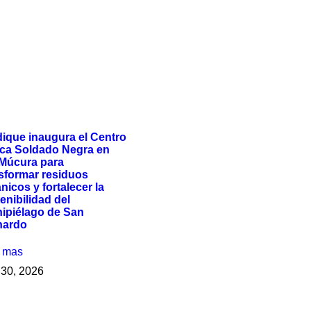
ique inaugura el Centro
ca Soldado Negra en
 Múcura para
sformar residuos
nicos y fortalecer la
enibilidad del
ipiélago de San
nardo
r mas
o 30, 2026