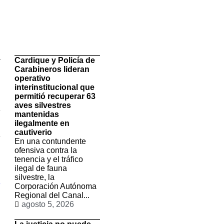
TituloLagrge
a
Cardique y Policía de
l
Carabineros lideran
n
operativo
interinstitucional que
permitió recuperar 63
l
aves silvestres
e
mantenidas
ilegalmente en
cautiverio
e
En una contundente
n
ofensiva contra la
n
tenencia y el tráfico
ilegal de fauna
silvestre, la
3
Corporación Autónoma
Regional del Canal...
agosto 5, 2026