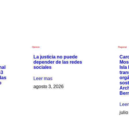
Opinión
Regional
La justicia no puede
Card
depender de las redes
Mos
nal
sociales
Isla
63
tran
das
orgá
Leer mas
o
sost
agosto 3, 2026
Arch
Ber
Lee
juli