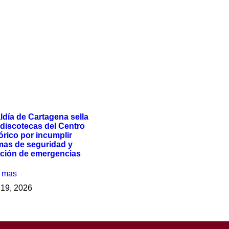
ldía de Cartagena sella
 discotecas del Centro
órico por incumplir
mas de seguridad y
nción de emergencias
r mas
o 19, 2026