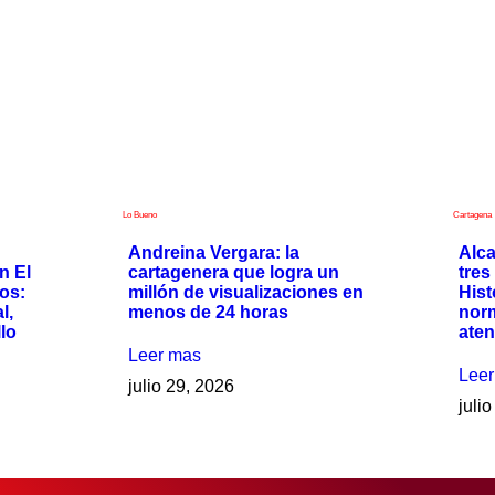
Lo Bueno
Cartagena
Andreina Vergara: la
Alca
n El
cartagenera que logra un
tres
os:
millón de visualizaciones en
Hist
l,
menos de 24 horas
nor
llo
ate
Leer mas
Lee
julio 29, 2026
juli