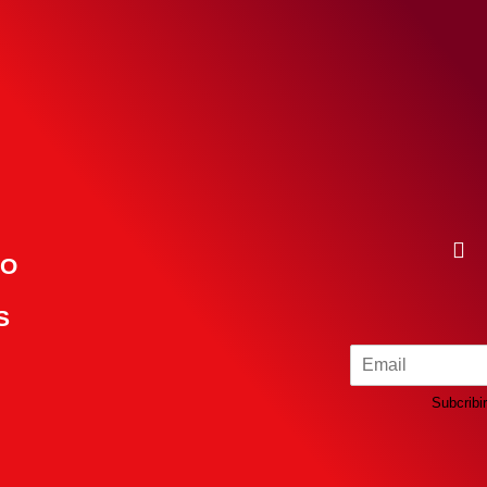
TO
S
Subcribir