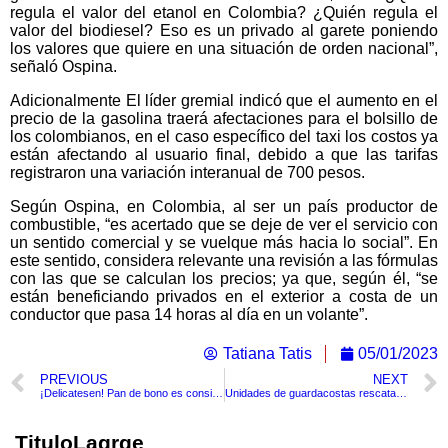
regula el valor del etanol en Colombia? ¿Quién regula el
valor del biodiesel? Eso es un privado al garete poniendo
los valores que quiere en una situación de orden nacional”,
señaló Ospina.
Adicionalmente El líder gremial indicó que el aumento en el
precio de la gasolina traerá afectaciones para el bolsillo de
los colombianos, en el caso específico del taxi los costos ya
están afectando al usuario final, debido a que las tarifas
registraron una variación interanual de 700 pesos.
Según Ospina, en Colombia, al ser un país productor de
combustible, “es acertado que se deje de ver el servicio con
un sentido comercial y se vuelque más hacia lo social”. En
este sentido, considera relevante una revisión a las fórmulas
con las que se calculan los precios; ya que, según él, “se
están beneficiando privados en el exterior a costa de un
conductor que pasa 14 horas al día en un volante”.
Tatiana Tatis
05/01/2023
PREVIOUS
NEXT
¡Delicatesen! Pan de bono es considerado el 4 mejor pan del mundo según Taste Atlas
Unidades de guardacostas rescataron la noche de este miércoles un yate con 15 personas
TituloLagrge