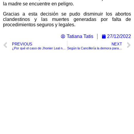
la madre se encuentre en peligro.
Gracias a esta decisión se pudo disminuir los abortos
clandestinos y las muertes generadas por falta de
procedimientos seguros y legales.
Tatiana Tatis
27/12/2022
PREVIOUS
NEXT
¿Por qué el caso de Jhonier Leal no avanza?
Según la Cancillería la demora para programar la cita del pasaporte se debe a los tramitadores
TituloLagrge