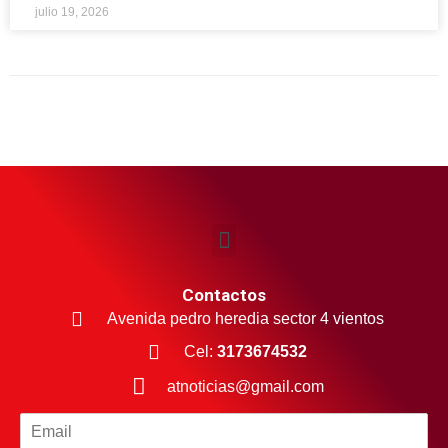
julio 19, 2026
Contactos
Avenida pedro heredia sector 4 vientos
Cel:
3173674532
atnoticias@gmail.com