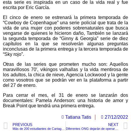
esta serie es inspirada en un caso de la vida real y fue
escrita por Eric García.
El cinco de enero se estrenará la primera temporada de
“Cowboy de Copenhague” una serie policial que trata de la
vida de una mujer con poderes sobrenaturales que busca
vengarse de quienes le hicieron daño, También se lanzará
la segunda temporada de “Ginny & Georgia” serie de diez
capítulos en la que se resolverán algunas preguntas
inconclusas de la primera entrega y la tercera temporada de
“Sky rojo”.
Otras de las series que prometen mucho son: Aquellos
maravillosos 70′, vikingos valhallas y la vida mentirosa de
los adultos, la chica de nieve, Agencia Lockwood y la gente
como vosotros que se podrán ver en la plataforma a partir
del 27 de enero.
Para cerrar el mes, el 31 de enero se lanzarán dos
documentales: Pamela Anderson: una historia de amor y
Break Point que tendrá una primera entrega.
Tatiana Tatis
27/12/2022
PREVIOUS
NEXT
Más de 200 estudiantes de Cartagena recibieron becas para estudio universitario.
Diferentes ONG dejarán de operar en Afganistán después de la última medida del gobierno