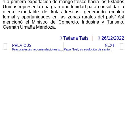
“La primera exportación de mango fresco hacia los Estados
Unidos representa una gran oportunidad para consolidar la
oferta exportable de frutas frescas, generando empleo
formal y oportunidades en las zonas rurales del país” Así
mencionó el Ministro de Comercio, Industria y Turismo,
Germán Umaña Mendoza.
Tatiana Tatis
26/12/2022
PREVIOUS
NEXT
Práctica estás recomendaciones para no quedarte sin batería
Papa Noel, su evolución de santo a personaje comercial
TituloLagrge