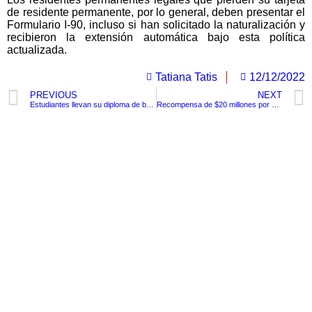
de residente permanente, por lo general, deben presentar el
Formulario I-90, incluso si han solicitado la naturalización y
recibieron la extensión automática bajo esta política
actualizada.
Tatiana Tatis
12/12/2022
PREVIOUS
NEXT
Estudiantes llevan su diploma de bachiller hasta donde el señor que le “fiaba” los fritos.
Recompensa de $20 millones por el asesino del bebé de 2 años hallado en un Río Magdalena
TituloLagrge