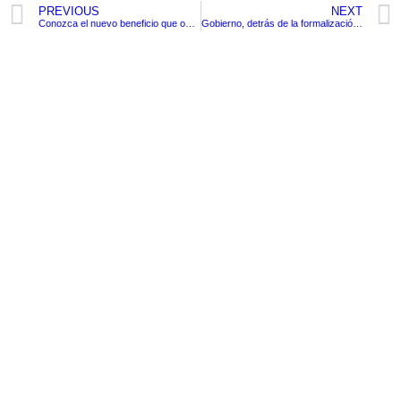
PREVIOUS
NEXT
Conozca el nuevo beneficio que obtendrán quienes soliciten ciudadanía norteamericana
Gobierno, detrás de la formalización de casi 1 millón de contratistas
TituloLagrge