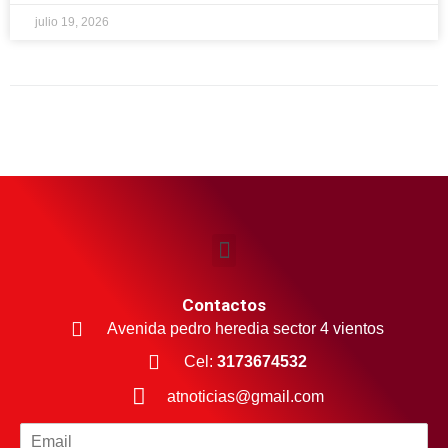
julio 19, 2026
Contactos
Avenida pedro heredia sector 4 vientos
Cel:
3173674532
atnoticias@gmail.com