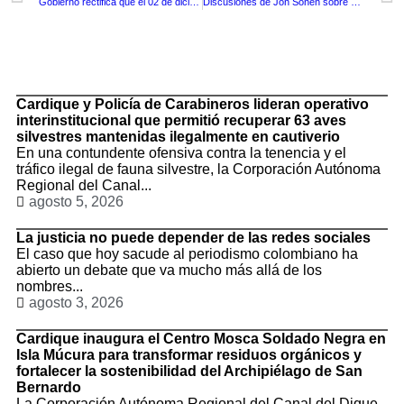
Gobierno rectifica que el 02 de diciembre no habrá día sin IVA en Colombia
Discusiones de Jon Sonen sobre pago de seguridad social la marca está pasando por un negativo en su imagen
TituloLagrge
Cardique y Policía de Carabineros lideran operativo
interinstitucional que permitió recuperar 63 aves
silvestres mantenidas ilegalmente en cautiverio
En una contundente ofensiva contra la tenencia y el
tráfico ilegal de fauna silvestre, la Corporación Autónoma
Regional del Canal...
agosto 5, 2026
La justicia no puede depender de las redes sociales
El caso que hoy sacude al periodismo colombiano ha
abierto un debate que va mucho más allá de los
nombres...
agosto 3, 2026
Cardique inaugura el Centro Mosca Soldado Negra en
Isla Múcura para transformar residuos orgánicos y
fortalecer la sostenibilidad del Archipiélago de San
Bernardo
La Corporación Autónoma Regional del Canal del Dique