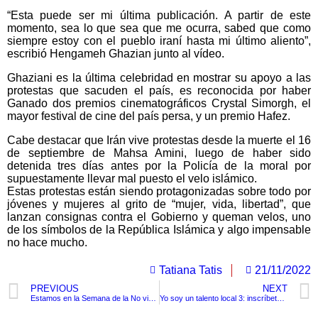
“Esta puede ser mi última publicación. A partir de este
momento, sea lo que sea que me ocurra, sabed que como
siempre estoy con el pueblo iraní hasta mi último aliento”,
escribió Hengameh Ghazian junto al vídeo.
Ghaziani es la última celebridad en mostrar su apoyo a las
protestas que sacuden el país, es reconocida por haber
Ganado dos premios cinematográficos Crystal Simorgh, el
mayor festival de cine del país persa, y un premio Hafez.
Cabe destacar que Irán vive protestas desde la muerte el 16
de septiembre de Mahsa Amini, luego de haber sido
detenida tres días antes por la Policía de la moral por
supuestamente llevar mal puesto el velo islámico.
Estas protestas están siendo protagonizadas sobre todo por
jóvenes y mujeres al grito de “mujer, vida, libertad”, que
lanzan consignas contra el Gobierno y queman velos, uno
de los símbolos de la República Islámica y algo impensable
no hace mucho.
Tatiana Tatis
21/11/2022
PREVIOUS
NEXT
Estamos en la Semana de la No violencia Contra la Mujer
Yo soy un talento local 3: inscríbete al concurso de canto y baile de la Localidad Industrial y de la Bahía