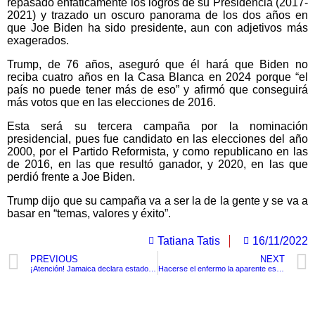
repasado enfáticamente los logros de su Presidencia (2017-
2021) y trazado un oscuro panorama de los dos años en
que Joe Biden ha sido presidente, aun con adjetivos más
exagerados.
Trump, de 76 años, aseguró que él hará que Biden no
reciba cuatro años en la Casa Blanca en 2024 porque “el
país no puede tener más de eso” y afirmó que conseguirá
más votos que en las elecciones de 2016.
Esta será su tercera campaña por la nominación
presidencial, pues fue candidato en las elecciones del año
2000, por el Partido Reformista, y como republicano en las
de 2016, en las que resultó ganador, y 2020, en las que
perdió frente a Joe Biden.
Trump dijo que su campaña va a ser la de la gente y se va a
basar en “temas, valores y éxito”.
Tatiana Tatis
16/11/2022
PREVIOUS
NEXT
¡Atención! Jamaica declara estado de emergencia pública por ola de violencia en la región
Hacerse el enfermo la aparente estrategia legal de Jhonier Leal
TituloLagrge