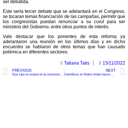
ser debatida.
Este sería tercer debate que se adelantará en el Congreso,
se tocaran temas financiación de las campañas, permitir que
los congresistas puedan renunciar a su curul para ser
ministros del Gobierno, entre otros puntos de interés.
Vale destacar que los ponentes de esta reforma ya
adelantaron una reunión en los últimos días y en dicho
encuentro se hablaron de otros temas que han causado
polémica en diferentes sectores.
Tatiana Tatis
15/11/2022
PREVIOUS
NEXT
Duo Lipa no estará en la ceremonia de Inauguración del Mundial Qatar 2022.
Científicos en Reino Unido hacen cultivo de sangre artificial y lo ponen a prueba en seres humanos
TituloLagrge