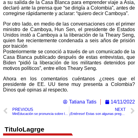
a su salida de la Casa Blanca para emprender viaje a Asia,
declaró ante la prensa que “se dirigía a Colombia”, antes de
corregirse rápidamente y aclarar: “quiero decir Camboya”.
Por otro lado, en medio de las conversaciones con el primer
ministro de Camboya, Hun Sen, el presidente de Estados
Unidos instó a Camboya a la liberación de la Theary Seng,
quien fue recientemente condenada a seis años de prisión
por traición
Posteriormente se conoció a través de un comunicado de la
Casa Blanca publicado después de estas entrevistas, que
Biden “pidió la liberación de los militantes detenidos por
motivos políticos”, entre ellos Theary Seng.
Ahora en los comentarios cuéntanos ¿crees que el
presidente de EE. UU tiene muy presenta a Colombia?
Dinos qué opinas al respecto.
Tatiana Tatis
14/11/2022
PREVIOUS
NEXT
MinEducación se pronuncia sobre las protestas por el alza de las matriculas en universidades de la capital
¡Entérese! Estas son algunas preguntas que hacen en la entrevista para la visa de EE.UU
TituloLagrge