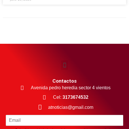
Contactos
Avenida pedro heredia sector 4 vientos
Cel:
3173674532
atnoticias@gmail.com