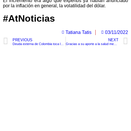
El incremento era algo que expertos ya habían anunciado
por la inflación en general, la volatilidad del dólar.
#AtNoticias
Tatiana Tatis
03/11/2022
PREVIOUS
NEXT
Deuda externa de Colombia toca los 880 billones un 30% aproximadamente de lo que se debía con anterioridad
Gracias a su aporte a la salud mental, J Balvin recibe el premio Impacto latino.
TituloLagrge