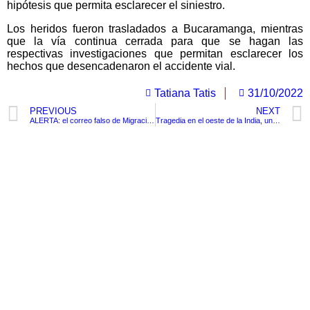
hipótesis que permita esclarecer el siniestro.
Los heridos fueron trasladados a Bucaramanga, mientras
que la vía continua cerrada para que se hagan las
respectivas investigaciones que permitan esclarecer los
hechos que desencadenaron el accidente vial.
Tatiana Tatis
31/10/2022
PREVIOUS
NEXT
ALERTA: el correo falso de Migración Colombia donde advierten que no puede salir del país
Tragedia en el oeste de la India, un puente colgante colapso con ciento de personas abordó.
TituloLagrge