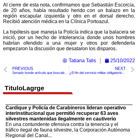
Al cierre de esta nota, confirmamos que Sebastián Escorcia,
de 20 años, había resultado herido con un balazo en la
región escapular izquierda y otro en el dorsal derecho.
Recibió atención médica en la Clínica Portoazul.
La hipótesis que maneja la Policía indica que la balacera se
inició, por un hecho de intolerancia donde unos hombres
habrían ofendido a una mujer y otros por defenderla
empezaron la discusión que desataron los disparos.
Tatiana Tatis
25/10/2022
PREVIOUS
NEXT
Senado hunde artículo que buscaba cambiar el servicio militar obligatorio por servicio social
¿El fin del servicio militar obligatorio? El Senado aprobó su eliminación￼
TituloLagrge
Cardique y Policía de Carabineros lideran operativo
interinstitucional que permitió recuperar 63 aves
silvestres mantenidas ilegalmente en cautiverio
En una contundente ofensiva contra la tenencia y el
tráfico ilegal de fauna silvestre, la Corporación Autónoma
Regional del Canal...