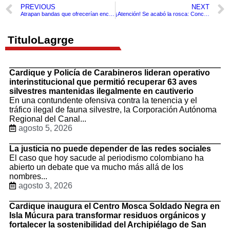
PREVIOUS
NEXT
Atrapan bandas que ofrecerían encuentros íntimos a hombres para después despojarlos de sus pertenencias.
¡Atención! Se acabó la rosca: Concejo de Cartagena escogerá por concurso de méritos a sus empleados
TituloLagrge
Cardique y Policía de Carabineros lideran operativo
interinstitucional que permitió recuperar 63 aves
silvestres mantenidas ilegalmente en cautiverio
En una contundente ofensiva contra la tenencia y el
tráfico ilegal de fauna silvestre, la Corporación Autónoma
Regional del Canal...
agosto 5, 2026
La justicia no puede depender de las redes sociales
El caso que hoy sacude al periodismo colombiano ha
abierto un debate que va mucho más allá de los
nombres...
agosto 3, 2026
Cardique inaugura el Centro Mosca Soldado Negra en
Isla Múcura para transformar residuos orgánicos y
fortalecer la sostenibilidad del Archipiélago de San